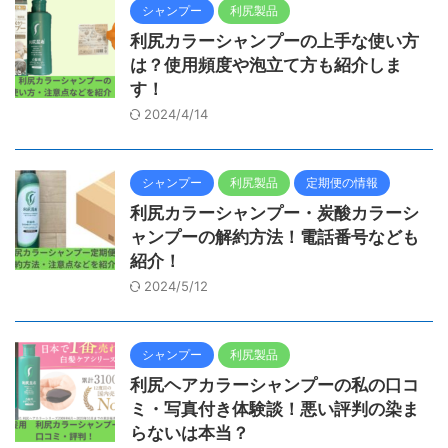
シャンプー
利尻製品
利尻カラーシャンプーの上手な使い方
は？使用頻度や泡立て方も紹介しま
す！
2024/4/14
シャンプー
利尻製品
定期便の情報
利尻カラーシャンプー・炭酸カラーシ
ャンプーの解約方法！電話番号なども
紹介！
2024/5/12
シャンプー
利尻製品
利尻ヘアカラーシャンプーの私の口コ
ミ・写真付き体験談！悪い評判の染ま
らないは本当？